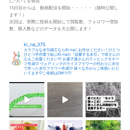
についてを発信
15日目からは、動画配信を開始・・・・・（随時公開し
ます！）
次回は、実際に投稿を開始して閲覧数、フォロワー増加
数、購入数などのデータを大公開します！
ki_na_375
カラフルな水引細工ならKi-naにお任せください！ひとつ
ひとつ手作業で結ぶKi-naの『自愛する水引』で皆さんの
心もご自愛ください♡
お菓子屋さんのラッピングモチー
フ作成♡
ウェディングのライスフラワーの代わりに水引
で作った水引フラワー作成♡
様々な方からご依頼いただ
いてます♡ご依頼はDMで♡