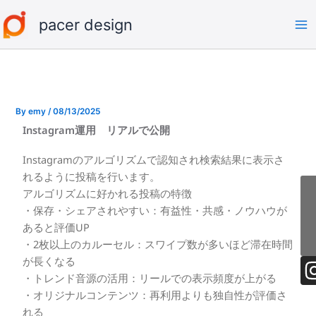
内
Ma
pacer design
容
Me
を
ス
キ
ッ
プ
By
emy
/
08/13/2025
Instagram運用 リアルで公開
Instagramのアルゴリズムで認知され検索結果に表示さ
れるように投稿を行います。
アルゴリズムに好かれる投稿の特徴
・保存・シェアされやすい：有益性・共感・ノウハウが
あると評価UP
・2枚以上のカルーセル：スワイプ数が多いほど滞在時間
が長くなる
・トレンド音源の活用：リールでの表示頻度が上がる
・オリジナルコンテンツ：再利用よりも独自性が評価さ
れる