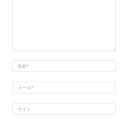
に
入
力…
名
前
*
メ
ー
ル
*
サ
イ
ト